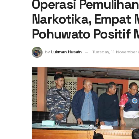
Operasi Pemulih
Narkotika, Empat
Pohuwato Positif 
by
Lukman Husain
Tuesday, 11 November