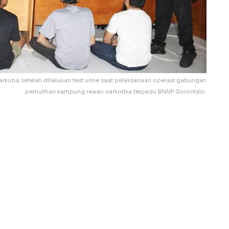
koba setelah dilakukan test urine saat pelaksanaan operasi gabungan
pemulihan kampung rawan narkotika terpadu BNNP Gorontalo.