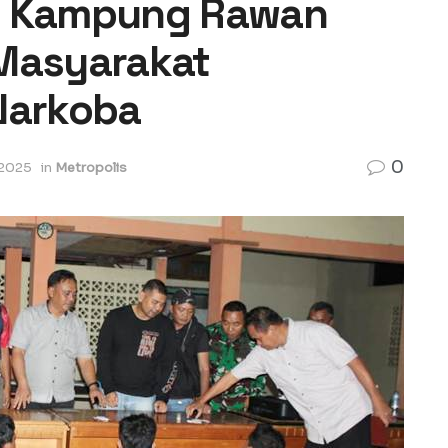
an Kampung Rawan
 Masyarakat
Narkoba
0
 2025
in
Metropolis