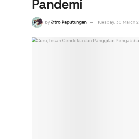
Pandemi
by
Jitro Paputungan
Tuesday, 30 March 