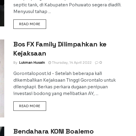
septic tank, di Kabupaten Pohuwato segera diadili.
Menyusul tahap ...
DETAILS
READ MORE
Bos FX Family Dilimpahkan ke
Kejaksaan
By
Lukman Husain
Thursday, 14 April 2022
0
Gorontalopost.id - Setelah beberapa kali
dikembalikan Kejaksaan Tinggi Gorontalo untuk
dilengkapi. Berkas perkara dugaan penipuan
investasi bodong yang melibatkan AY, ...
DETAILS
READ MORE
Bendahara KONI Boalemo