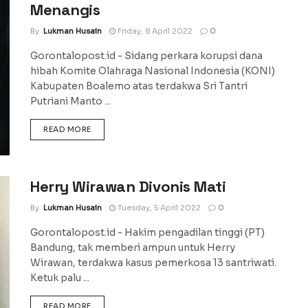
Menangis
By
Lukman Husain
Friday, 8 April 2022
0
Gorontalopost.id - Sidang perkara korupsi dana
hibah Komite Olahraga Nasional Indonesia (KONI)
Kabupaten Boalemo atas terdakwa Sri Tantri
Putriani Manto ...
DETAILS
READ MORE
Herry Wirawan Divonis Mati
By
Lukman Husain
Tuesday, 5 April 2022
0
Gorontalopost.id - Hakim pengadilan tinggi (PT)
Bandung, tak memberi ampun untuk Herry
Wirawan, terdakwa kasus pemerkosa 13 santriwati.
Ketuk palu ...
DETAILS
READ MORE