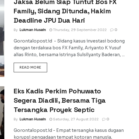
Jaksa Belum Siap Tuntut Bos FX
Family, Sidang Ditunda, Hakim
Deadline JPU Dua Hari
By
Lukman Husain
Thursday, 29 September 2022
0
Gorontalopost.id - Sidang kasus investasi bodong
dengan terdakwa bos FX Family, Ariyanto K Yusuf
alias Rinto, bersama istrinya Sulsilyanty Baderan, ...
DETAILS
READ MORE
Eks Kadis Perkim Pohuwato
Segera Diadili, Bersama Tiga
Tersangka Proyek Septic
By
Lukman Husain
Saturday, 27 August 2022
0
Gorontalopost.id - Empat tersangka kasus dugaan
korupsi pengadaan tempat kotoran manusia,