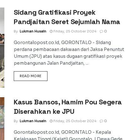
Sidang Gratifikasi Proyek
Pandjaitan Seret Sejumlah Nama
By
Lukman Husain
Friday, 25 October 2024
0
Gorontalopost.co.id, GORONTALO - Sidang
perdana pembacaan dakwaan dari Jaksa Penuntut
Umum (JPU) atas kasus dugaan gratifikasi proyek
pembangunan Jalan Pandjaitan, ...
DETAILS
READ MORE
Kasus Bansos, Hamim Pou Segera
Diserahkan ke JPU
By
Lukman Husain
Friday, 25 October 2024
0
Gorontalopost.co.id, GORONTALO - Kepala
Kejaksaan Tinggi (Kajati) Gorontalo, I Dewa Gede