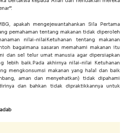
eka bertakwa kepada Allah dan hendaklah mereka
nar”.
MBG, apakah mengejewantahankan Sila Pertama
akang pemahaman tentang makanan tidak diperoleh
anaman nilai-nilaiKetuhanan tentang makanan
Contoh bagaimana sasaran memahami makanan itu
i dan sel telur umat manusia agar dipersiapkan
g lebih baik.Pada akhirnya nilai-nilai Ketuhanan
tang mengkonsumsi makanan yang halal dan baik
rimbang, aman dan menyehatkan) tidak dipahami
irinya dan bahkan tidak dipraktikkannya untuk
radab