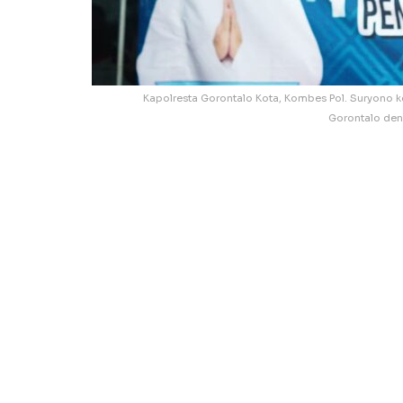
Kapolresta Gorontalo Kota, Kombes Pol. Suryono 
Gorontalo den