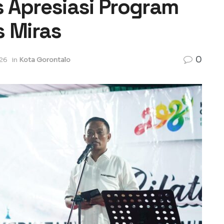
 Apresiasi Program
s Miras
0
026
in
Kota Gorontalo