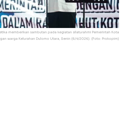
ketika memberikan sambutan pada kegiatan silaturahmi Pemerintah Kota
gan warga Kelurahan Dulomo Utara, Senin (6/4/2026). (Foto: Prokopim)