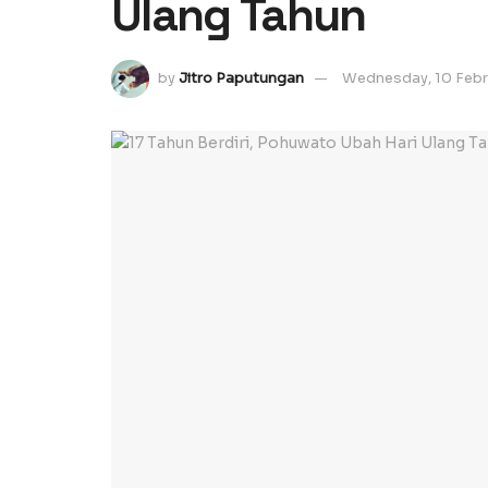
Ulang Tahun
by
Jitro Paputungan
Wednesday, 10 Febr