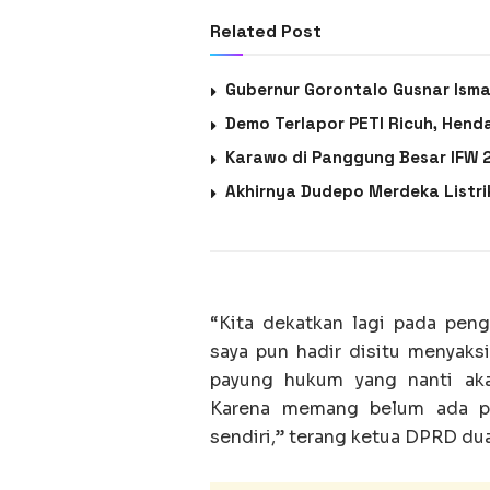
Related Post
Gubernur Gorontalo Gusnar Ism
Demo Terlapor PETI Ricuh, Hend
Karawo di Panggung Besar IFW 2
Akhirnya Dudepo Merdeka Listr
“Kita dekatkan lagi pada pe
saya pun hadir disitu menyaks
payung hukum yang nanti aka
Karena memang belum ada pe
sendiri,” terang ketua DPRD dua 