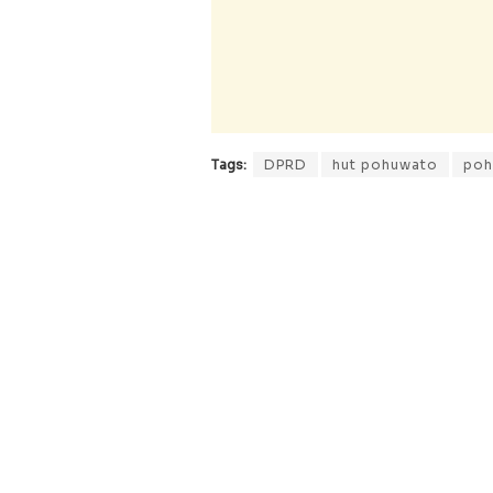
Tags:
DPRD
hut pohuwato
poh