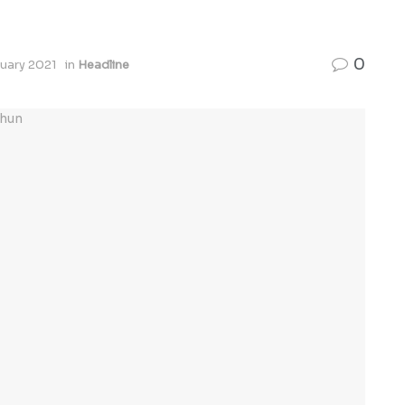
0
uary 2021
in
Headline