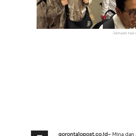
Jamaah haji 
gorontalopost.co.id–
Mina dan 