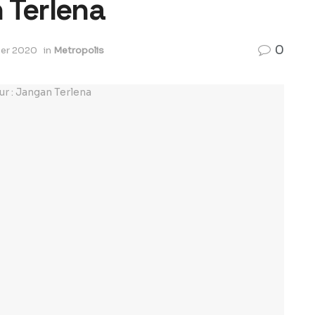
 Terlena
0
ber 2020
in
Metropolis