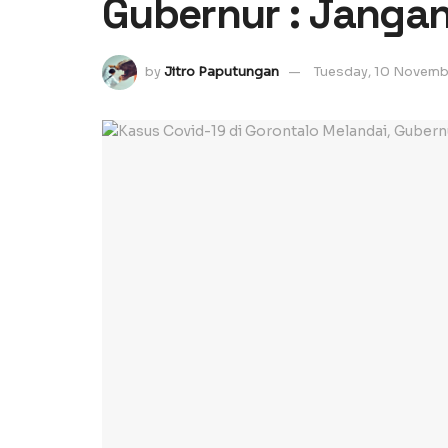
Gubernur : Jangan
by
Jitro Paputungan
Tuesday, 10 Novem