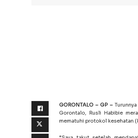
GORONTALO – GP –
Turunnya
Gorontalo, Rusli Habibie mera
mematuhi protokol kesehatan (
“Saya takut setelah mendapa