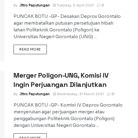
By
Jitro Paputungan
Tuesday, 6 April 2021
0
PUNCAK BOTU -GP- Desakan Deprov Gorontalo
agar membatalkan putusan persetujuan hibah
lahan Politeknik Gorontalo (Poligon) ke
Universitas Negeri Gorontalo (UNG) ...
DETAILS
READ MORE
Merger Poligon-UNG, Komisi IV
Ingin Perjuangan Dilanjutkan
By
Jitro Paputungan
Wednesday, 31 March 2021
0
PUNCAK BOTU -GP- Komisi IV Deprov Gorontalo
menyerukan agar perjuangan merger atau
penggabungan Politeknik Gorontalo (Poligon)
dengan Universitas Negeri Gorontalo ...
DETAILS
READ MORE