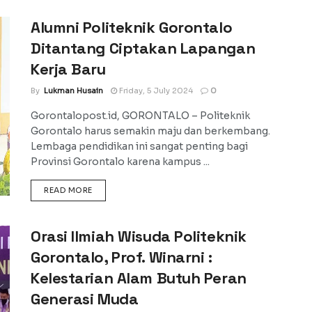
Alumni Politeknik Gorontalo
Ditantang Ciptakan Lapangan
Kerja Baru
By
Lukman Husain
Friday, 5 July 2024
0
Gorontalopost.id, GORONTALO – Politeknik
Gorontalo harus semakin maju dan berkembang.
Lembaga pendidikan ini sangat penting bagi
Provinsi Gorontalo karena kampus ...
DETAILS
READ MORE
Orasi Ilmiah Wisuda Politeknik
Gorontalo, Prof. Winarni :
Kelestarian Alam Butuh Peran
Generasi Muda