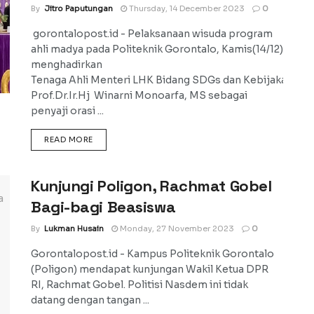
By
Jitro Paputungan
Thursday, 14 December 2023
0
gorontalopost.id - Pelaksanaan wisuda program
ahli madya pada Politeknik Gorontalo, Kamis(14/12)
menghadirkan
Tenaga Ahli Menteri LHK Bidang SDGs dan Kebijakan Ene
Prof.Dr.Ir.Hj Winarni Monoarfa, MS sebagai
penyaji orasi ...
DETAILS
READ MORE
Kunjungi Poligon, Rachmat Gobel
Bagi-bagi Beasiswa
By
Lukman Husain
Monday, 27 November 2023
0
Gorontalopost.id - Kampus Politeknik Gorontalo
(Poligon) mendapat kunjungan Wakil Ketua DPR
RI, Rachmat Gobel. Politisi Nasdem ini tidak
datang dengan tangan ...