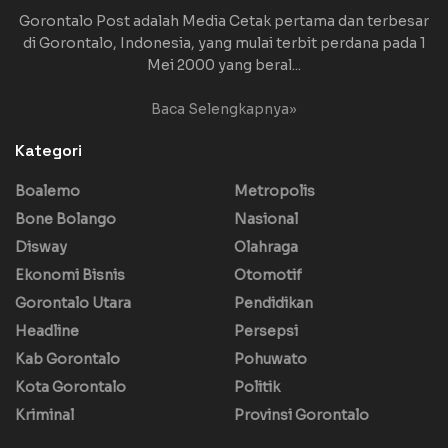
Gorontalo Post adalah Media Cetak pertama dan terbesar
di Gorontalo, Indonesia, yang mulai terbit perdana pada 1
Mei 2000 yang beral...
Baca Selengkapnya»
Kategori
Boalemo
Metropolis
Bone Bolango
Nasional
Disway
Olahraga
Ekonomi Bisnis
Otomotif
Gorontalo Utara
Pendidikan
Headline
Persepsi
Kab Gorontalo
Pohuwato
Kota Gorontalo
Politik
Kriminal
Provinsi Gorontalo