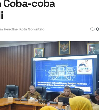
n Coba-coba
li
0
in
Headline
,
Kota Gorontalo