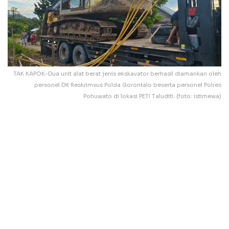
TAK KAPOK-Dua unit alat berat jenis ekskavator berhasil diamankan oleh
personel Dit Reskrimsus Polda Gorontalo beserta personel Polres
Pohuwato di lokasi PETI Taluditi. (foto: istimewa)