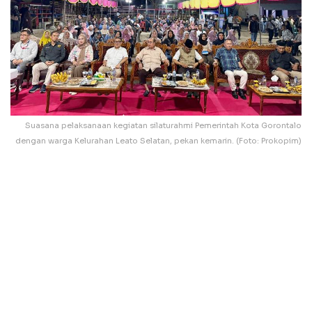
Suasana pelaksanaan kegiatan silaturahmi Pemerintah Kota Gorontalo
dengan warga Kelurahan Leato Selatan, pekan kemarin. (Foto: Prokopim)