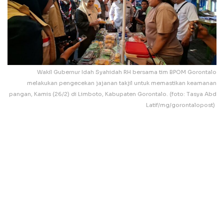
Wakil Gubernur Idah Syahidah RH bersama tim BPOM Gorontalo
melakukan pengecekan jajanan takjil untuk memastikan keamanan
pangan, Kamis (26/2) di Limboto, Kabupaten Gorontalo. (foto: Tasya Abd
Latif/mg/gorontalopost)