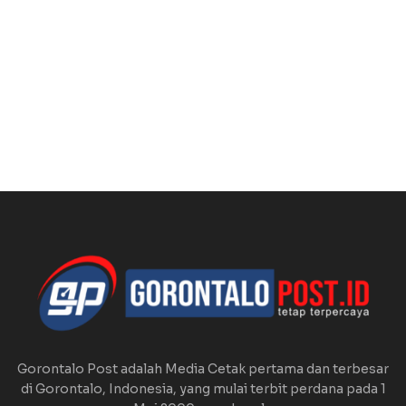
Gorontalo Post adalah Media Cetak pertama dan terbesar
di Gorontalo, Indonesia, yang mulai terbit perdana pada 1