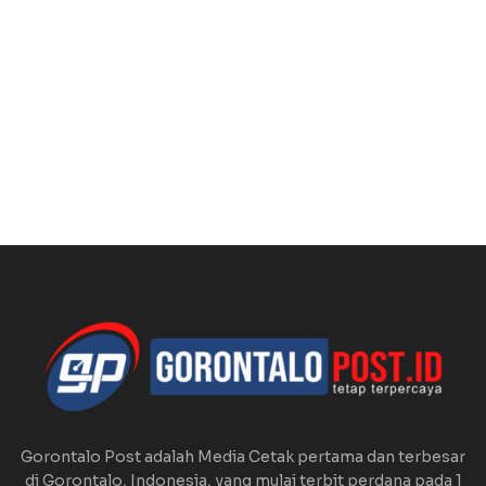
Gorontalo Post adalah Media Cetak pertama dan terbesar
di Gorontalo, Indonesia, yang mulai terbit perdana pada 1