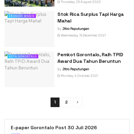
Thursday, 25 August 2022
Stok Rica Surplus Tapi Harga
EKONOMI BISNIS
Mahal
By
Jitro Paputungan
Wednesday, 15 December 2021
Pemkot Gorontalo, Raih TPID
KOTA GORONTALO
Award Dua Tahun Beruntun
By
Jitro Paputungan
Monday, 4 October 2021
1
2
E-paper Gorontalo Post 30 Juli 2026