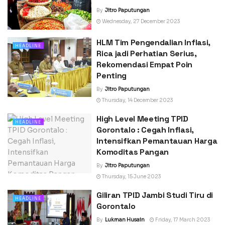
By
Jitro Paputungan
Wednesday, 27 December 2023
HLM Tim Pengendalian Inflasi,
HEADLINE
Rica jadi Perhatian Serius,
Rekomendasi Empat Poin
Penting
By
Jitro Paputungan
Thursday, 14 December 2023
High Level Meeting TPID
HEADLINE
Gorontalo : Cegah Inflasi,
Intensifkan Pemantauan Harga
Komoditas Pangan
By
Jitro Paputungan
Thursday, 15 June 2023
Giliran TPID Jambi Studi Tiru di
HEADLINE
Gorontalo
By
Lukman Husain
Friday, 17 March 2023