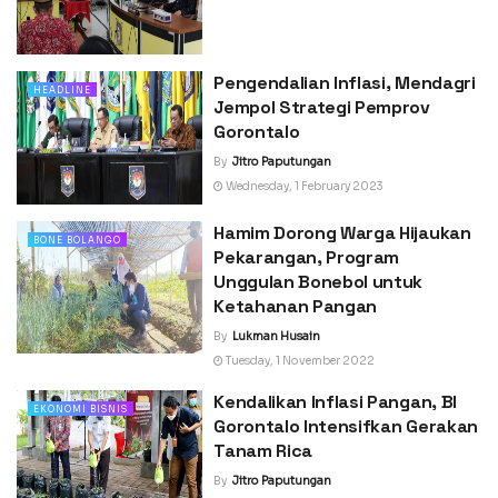
Pengendalian Inflasi, Mendagri
HEADLINE
Jempol Strategi Pemprov
Gorontalo
By
Jitro Paputungan
Wednesday, 1 February 2023
Hamim Dorong Warga Hijaukan
BONE BOLANGO
Pekarangan, Program
Unggulan Bonebol untuk
Ketahanan Pangan
By
Lukman Husain
Tuesday, 1 November 2022
Kendalikan Inflasi Pangan, BI
EKONOMI BISNIS
Gorontalo Intensifkan Gerakan
Tanam Rica
By
Jitro Paputungan