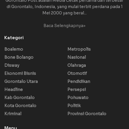
Gorontalo Post adalah Media Cetak pertama dan terbesar
di Gorontalo, Indonesia, yang mulai terbit perdana pada 1
Mei 2000 yang beral...
Baca Selengkapnya»
Kategori
Boalemo
Metropolis
Bone Bolango
Nasional
Disway
Olahraga
Ekonomi Bisnis
Otomotif
Gorontalo Utara
Pendidikan
Headline
Persepsi
Kab Gorontalo
Pohuwato
Kota Gorontalo
Politik
Kriminal
Provinsi Gorontalo
Menu