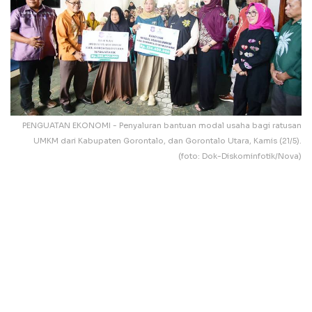
PENGUATAN EKONOMI - Penyaluran bantuan modal usaha bagi ratusan
UMKM dari Kabupaten Gorontalo, dan Gorontalo Utara, Kamis (21/5).
(foto: Dok-Diskominfotik/Nova)