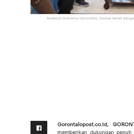
Audiensi Gurbernur Gorontalo, Gusnar Ismail dengan 
Gorontalopost.co.id, GORO
memberikan dukungan penuh t