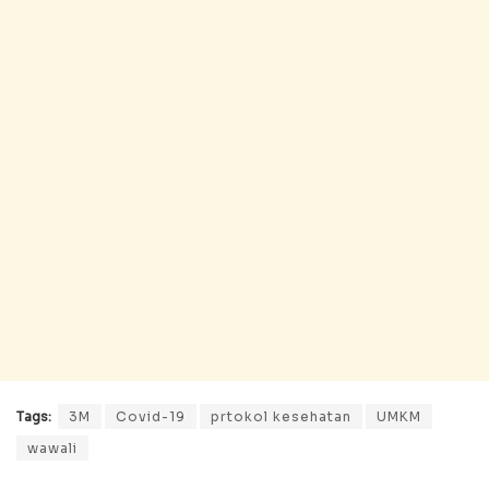
Tags:
3M
Covid-19
prtokol kesehatan
UMKM
wawali