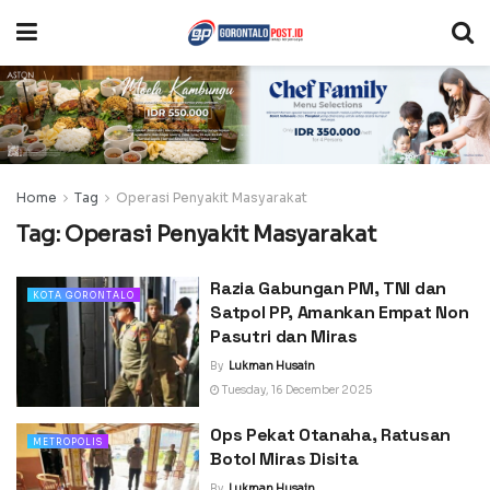
Home
Tag
Operasi Penyakit Masyarakat
Tag:
Operasi Penyakit Masyarakat
Razia Gabungan PM, TNI dan
KOTA GORONTALO
Satpol PP, Amankan Empat Non
Pasutri dan Miras
By
Lukman Husain
Tuesday, 16 December 2025
Ops Pekat Otanaha, Ratusan
METROPOLIS
Botol Miras Disita
By
Lukman Husain