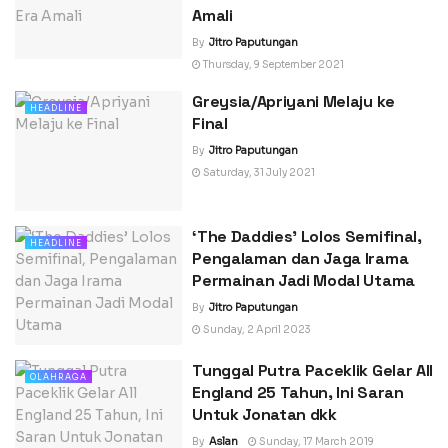
Amali
By
Jitro Paputungan
Thursday, 9 September 2021
Greysia/Apriyani Melaju ke
HEADLINE
Final
By
Jitro Paputungan
Saturday, 31 July 2021
‘The Daddies’ Lolos Semifinal,
HEADLINE
Pengalaman dan Jaga Irama
Permainan Jadi Modal Utama
By
Jitro Paputungan
Sunday, 2 April 2023
Tunggal Putra Paceklik Gelar All
OLAHRAGA
England 25 Tahun, Ini Saran
Untuk Jonatan dkk
By
Aslan
Sunday, 17 March 2019