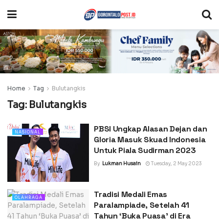
Home
Tag
Bulutangkis
Tag:
Bulutangkis
PBSI Ungkap Alasan Dejan dan
NASIONAL
Gloria Masuk Skuad Indonesia
Untuk Piala Sudirman 2023
By
Lukman Husain
Tuesday, 2 May 2023
Tradisi Medali Emas
OLAHRAGA
Paralampiade, Setelah 41
Tahun ‘Buka Puasa’ di Era