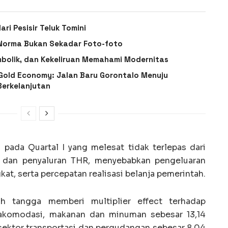
i Pesisir Teluk Tomini
/Norma Bukan Sekadar Foto-foto
imbolik, dan Kekeliruan Memahami Modernitas
-Gold Economy: Jalan Baru Gorontalo Menuju
Berkelanjutan
ada Quartal I yang melesat tidak terlepas dari
i, dan penyaluran THR, menyebabkan pengeluaran
t, serta percepatan realisasi belanja pemerintah.
h tangga memberi multiplier effect terhadap
akomodasi, makanan dan minuman sebesar 13,14
sektor transportasi dan pergudangan sebesar 8,04