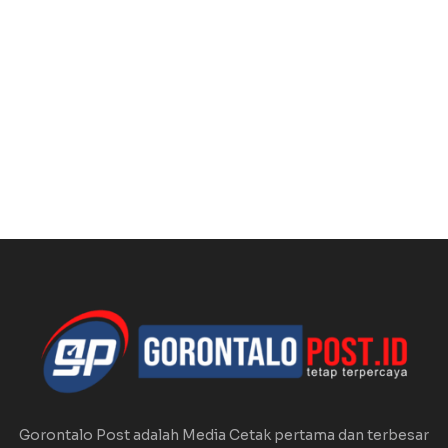
Gorontalo Post adalah Media Cetak pertama dan terbesar