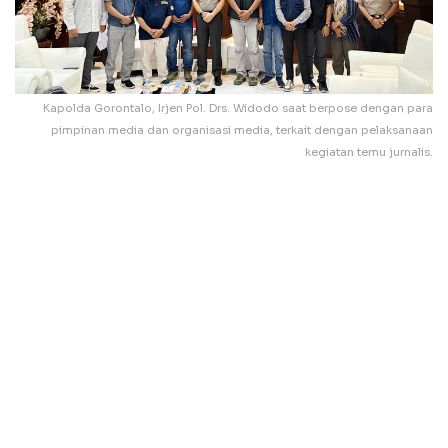
Kapolda Gorontalo, Irjen Pol. Drs. Widodo saat berpose dengan para
pimpinan media dan organisasi media, terkait dengan pelaksanaan
kegiatan temu jurnalis.