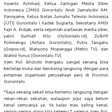
Irwanto Achmad, Ketua Jaringan Media Siber
Indonesia (JMSI) Gorontalo Andi Jamaludin AM.
Pannyame, Ketua Ikatan Jurnalis Televisi Indonesia
(IJTI) Gorontalo I Kadek Sugiarta, Sekretaris AMSI
Fajri A. Kidjab, serta sejumlah wartawan media siber,
yakni Sumiati Kilo (Hulondalo.id), Zulkifli
Polimengo (Antara Gorontalo), Putra Tangahu
(Gopos.id), Wahyono Mopangga (Metro TV), dan
Wahid Yunus (Gorontalo TV).
Irjen Pol. Widodo mengaku sangat senang bisa
bertatap muka dan berdialog langsung dengan para
pimpinan organisasi perusahaan pers di Provinsi
Gorontalo.
“Saya senang sekali bisa bertemu langsung dengan
rekan-rekan sekalian, walaupun jujur saya belum
kenal semuanya ya. Ya kalau mau saling kenal,
sering-sering dong kita ketemu,” celetuk Irjen Pol.