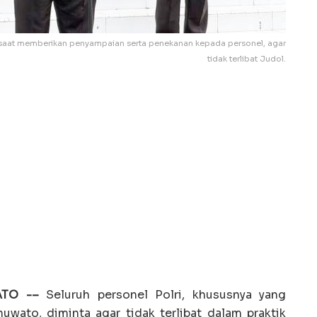
 saat memberikan penyampaian serta penekanan kepada personel, agar
tidak terlibat Judol.
ATO -–
Seluruh personel Polri, khususnya yang
uwato, diminta agar tidak terlibat dalam praktik