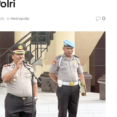
olri
0
026
in
Metropolis