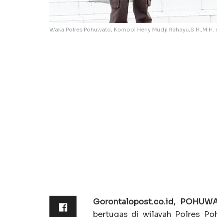
Waka Polres Pohuwato, Kompol Heny Mudji Rahayu,S.H.,M.H.
Gorontalopost.co.id, POHUW
bertugas di wilayah Polres Poh