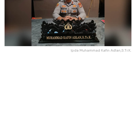
Ipda Muhammad Kafin Adlan,S.Tr.K.