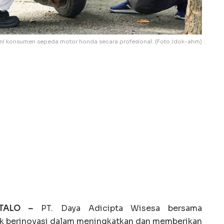
ni konsumen sepeda motor honda secara profesional. (Foto /dok-ahm)
NTALO –
PT. Daya Adicipta Wisesa bersama
tuk berinovasi dalam meningkatkan dan memberikan