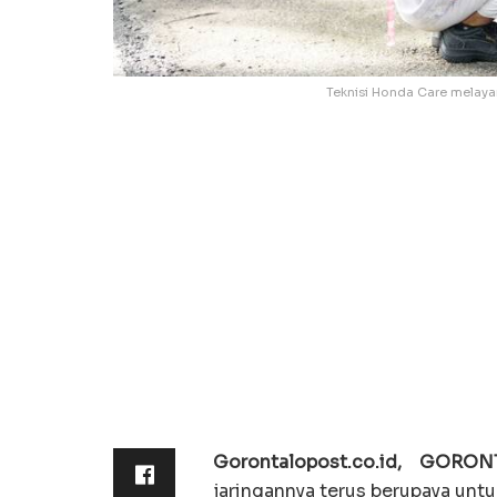
Teknisi Honda Care melaya
Gorontalopost.co.id, GORO
jaringannya terus berupaya un