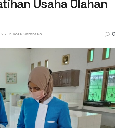
latihan Usaha Olahan
0
023
in
Kota Gorontalo