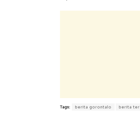
Tags:
berita gorontalo
berita ter