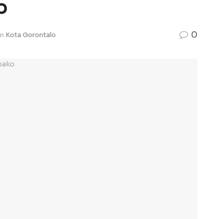
o
0
in
Kota Gorontalo