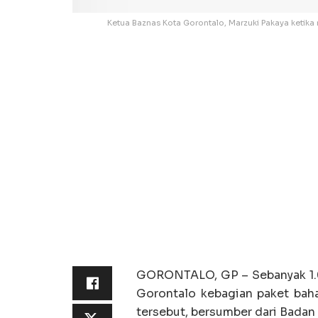
Ketua Baznas Kota Gorontalo, Marzuki Pakaya keti
GORONTALO, GP – Sebanyak 1.0
Gorontalo kebagian paket baha
tersebut, bersumber dari Badan