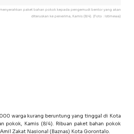
ka menyerahkan paket bahan pokok kepada pengemudi bentor yang akan
diteruskan ke penerima, Kamis (8/4). (Foto : Istimewa)
00 warga kurang beruntung yang tinggal di Kota
n pokok, Kamis (8/4). Ribuan paket bahan pokok
 Amil Zakat Nasional (Baznas) Kota Gorontalo.