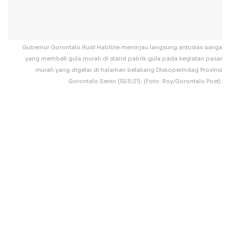
Gubernur Gorontalo Rusli Habibie meninjau langsung antusias warga
yang membeli gula murah di stand pabrik gula pada kegiatan pasar
murah yang digelar di halaman belakang Diskoperindag Provinsi
Gorontalo Senin (15/3/21). (Foto: Roy/Gorontalo Post).