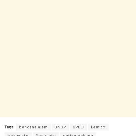
Tags:
bencana alam
BNBP
BPBD
Lemito
pohuwato
Popayato
puting beliung