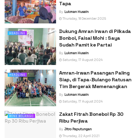
Tapa
By
Lukman Husain
Thursday, 18 December 2025
Dukung Amran Irwan di Pilkada
HEADLINE
Bonbol, Faisal Mohi : Saya
Sudah Pamit ke Partai
By
Lukman Husain
Saturday, 17 August 2024
Amran-Irwan Pasangan Paling
HEADLINE
Siap, di Tapa-Bulango Ratusan
Tim Bergerak Memenangkan
By
Lukman Husain
Saturday, 17 August 2024
Zakat Fitrah Bonebol Rp 30
BONE BOLANGO
Ribu Perjiwa
By
Jitro Paputungan
Thursday, 22 April 2021