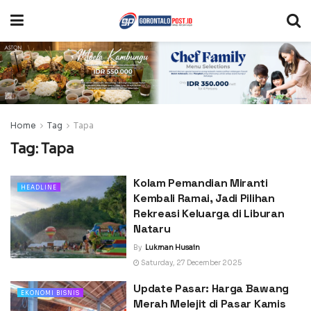
Home
Tag
Tapa
Tag:
Tapa
Kolam Pemandian Miranti
HEADLINE
Kembali Ramai, Jadi Pilihan
Rekreasi Keluarga di Liburan
Nataru
By
Lukman Husain
Saturday, 27 December 2025
Update Pasar: Harga Bawang
EKONOMI BISNIS
Merah Melejit di Pasar Kamis