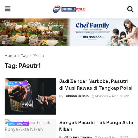
Home
Tag
PAsutri
Tag:
PAsutri
Jadi Bandar Narkoba, Pasutri
KRIMINAL
di Musi Rawas di Tangkap Polisi
By
Lukman Husain
Monday, 4 April 2022
Banyak Pasutri Tak Punya Akta
POHUWATO
Nikah
By
Jitro Paputungan
Friday, 9 April 2021