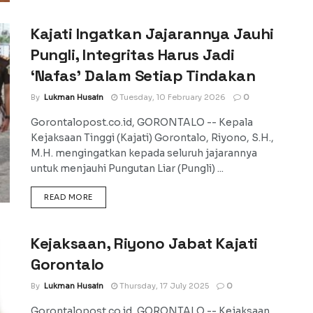
Kajati Ingatkan Jajarannya Jauhi
Pungli, Integritas Harus Jadi
‘Nafas’ Dalam Setiap Tindakan
By
Lukman Husain
Tuesday, 10 February 2026
0
Gorontalopost.co.id, GORONTALO -- Kepala
Kejaksaan Tinggi (Kajati) Gorontalo, Riyono, S.H.,
M.H. mengingatkan kepada seluruh jajarannya
untuk menjauhi Pungutan Liar (Pungli) ...
DETAILS
READ MORE
Kejaksaan, Riyono Jabat Kajati
Gorontalo
By
Lukman Husain
Thursday, 17 July 2025
0
Gorontalopost.co.id, GORONTALO -- Kejaksaan