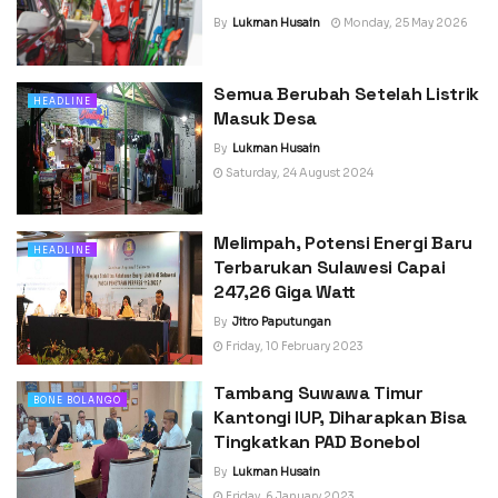
By
Lukman Husain
Monday, 25 May 2026
Semua Berubah Setelah Listrik
HEADLINE
Masuk Desa
By
Lukman Husain
Saturday, 24 August 2024
Melimpah, Potensi Energi Baru
HEADLINE
Terbarukan Sulawesi Capai
247,26 Giga Watt
By
Jitro Paputungan
Friday, 10 February 2023
Tambang Suwawa Timur
BONE BOLANGO
Kantongi IUP, Diharapkan Bisa
Tingkatkan PAD Bonebol
By
Lukman Husain
Friday, 6 January 2023