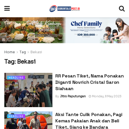
Home
Tag
Bekasi
Tag:
Bekasi
RR Pesan Tiket, Nama Ponakan
HEADLINE
Diganti Novrich Cristal Saron
Siahaan
By
Jitro Paputungan
Monday, 8 May 2023
Aksi Tante Culik Ponakan, Pagi
HEADLINE
Kemas Pakaian Anak dan Beli
Tiket, Siang ke Bandara