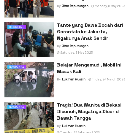
By
Jitro Paputungan
Monday, 8 May 2023
Tante yang Bawa Bocah dari
HEADLINE
Gorontalo ke Jakarta,
Ngakunya Anak Sendiri
By
Jitro Paputungan
Saturday, 6 May 2023
Belajar Mengemudi, Mobil Ini
NASIONAL
Masuk Kali
By
Lukman Husain
Friday, 24 March 2023
Tragis! Dua Wanita di Bekasi
NASIONAL
Dibunuh, Mayatnya Dicor di
Bawah Tangga
By
Lukman Husain
Tuesday, 28 February 2023