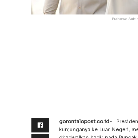
Prabowo Subian
gorontalopost.co.id-
Presiden
kunjunganya ke Luar Negeri, m
dijadwalkan hadir pada Puncak