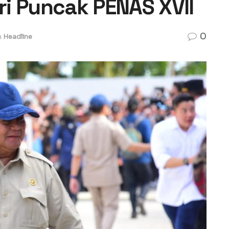
i Puncak PENAS XVII
0
n
Headline