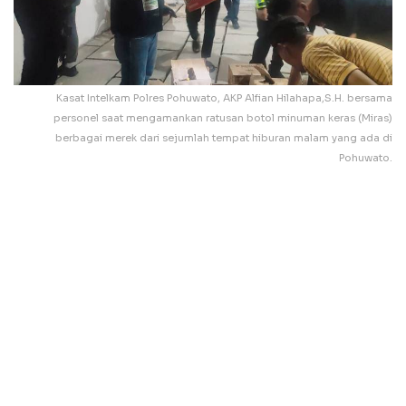
Kasat Intelkam Polres Pohuwato, AKP Alfian Hilahapa,S.H. bersama
personel saat mengamankan ratusan botol minuman keras (Miras)
berbagai merek dari sejumlah tempat hiburan malam yang ada di
Pohuwato.