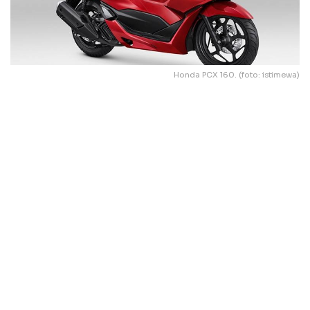
Honda PCX 160. (foto: istimewa)