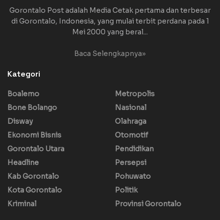
Gorontalo Post adalah Media Cetak pertama dan terbesar
di Gorontalo, Indonesia, yang mulai terbit perdana pada 1
Mei 2000 yang beral...
Baca Selengkapnya»
Kategori
Boalemo
Metropolis
Bone Bolango
Nasional
Disway
Olahraga
Ekonomi Bisnis
Otomotif
Gorontalo Utara
Pendidikan
Headline
Persepsi
Kab Gorontalo
Pohuwato
Kota Gorontalo
Politik
Kriminal
Provinsi Gorontalo