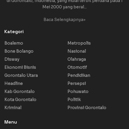
di Gorontalo, Indonesia, yang mulai terbit perdana pada 1
Mei 2000 yang beral...
Baca Selengkapnya»
Kategori
Boalemo
Metropolis
Bone Bolango
Nasional
Disway
Olahraga
Ekonomi Bisnis
Otomotif
Gorontalo Utara
Pendidikan
Headline
Persepsi
Kab Gorontalo
Pohuwato
Kota Gorontalo
Politik
Kriminal
Provinsi Gorontalo
Menu