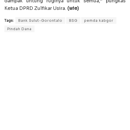
dampak untung ruginya untuk semua,” pungkas
Ketua DPRD Zulfikar Usira.
(wie)
Tags:
Bank Sulut-Gorontalo
BSG
pemda kabgor
Pindah Dana