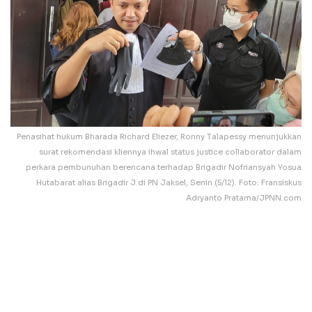
Penasihat hukum Bharada Richard Eliezer, Ronny Talapessy menunjukkan
surat rekomendasi kliennya ihwal status justice collaborator dalam
perkara pembunuhan berencana terhadap Brigadir Nofriansyah Yosua
Hutabarat alias Brigadir J di PN Jaksel, Senin (5/12). Foto: Fransiskus
Adryanto Pratama/JPNN.com