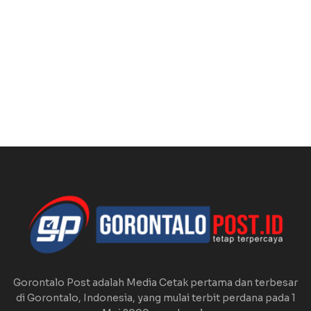
Gorontalo Post adalah Media Cetak pertama dan terbesar
di Gorontalo, Indonesia, yang mulai terbit perdana pada 1