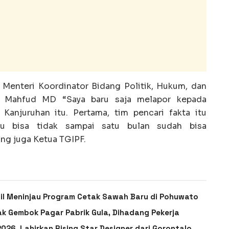
 Menteri Koordinator Bidang Politik, Hukum, dan
 Mahfud MD “Saya baru saja melapor kepada
 Kanjuruhan itu. Pertama, tim pencari fakta itu
lau bisa tidak sampai satu bulan sudah bisa
ng juga Ketua TGIPF.
ail Meninjau Program Cetak Sawah Baru di Pohuwato
ak Gembok Pagar Pabrik Gula, Dihadang Pekerja
026, Lahirkan Rising Star Designer dari Gorontalo