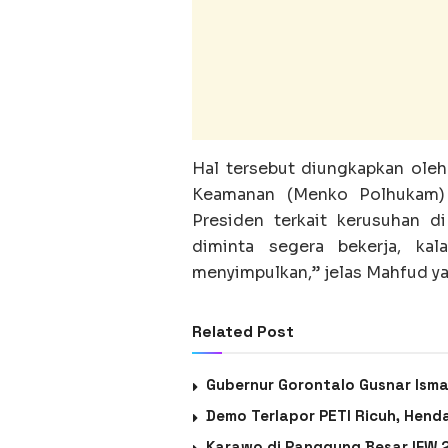
Hal tersebut diungkapkan oleh
Keamanan (Menko Polhukam)
Presiden terkait kerusuhan di
diminta segera bekerja, ka
menyimpulkan,” jelas Mahfud ya
Related Post
Gubernur Gorontalo Gusnar Ism
Demo Terlapor PETI Ricuh, Hend
Karawo di Panggung Besar IFW 2