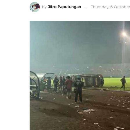
by
Jitro Paputungan
Thursday, 6 Octobe