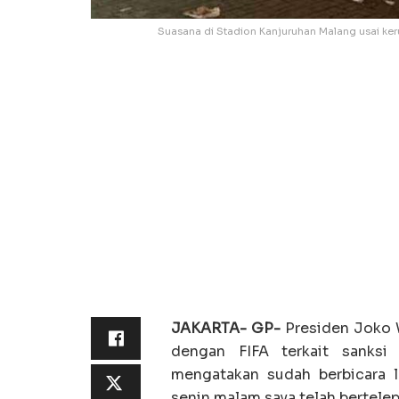
Suasana di Stadion Kanjuruhan Malang usai ke
JAKARTA- GP-
Presiden Joko 
dengan FIFA terkait sanksi
mengatakan sudah berbicara l
senin malam saya telah bertele