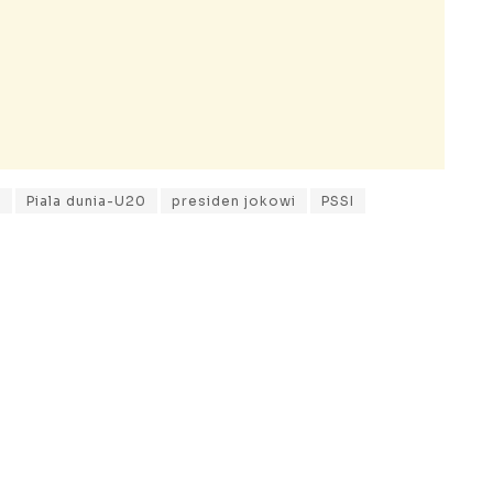
n
Piala dunia-U20
presiden jokowi
PSSI