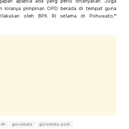
gapan apabila ada yang perlu ditanyakan. Juga
an kiranya pimpinan OPD berada di tempat guna
dilakukan oleh BPK RI selama di Pohuwato,”
-RI
gorontalo
gorontalo post