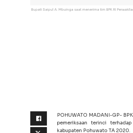
Bupati Saipul A. Mbuinga saat menerima tim BPK RI Perwakilan
POHUWATO MADANI-GP- BPK RI 
pemeriksaan terinci terhada
kabupaten Pohuwato TA 2020.