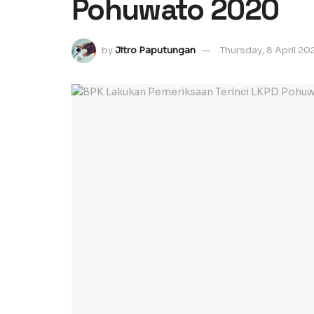
Pohuwato 2020
by
Jitro Paputungan
Thursday, 8 April 20