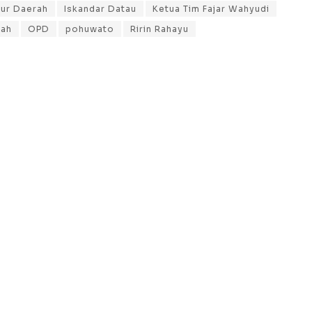
tur Daerah
Iskandar Datau
Ketua Tim Fajar Wahyudi
rah
OPD
pohuwato
Ririn Rahayu