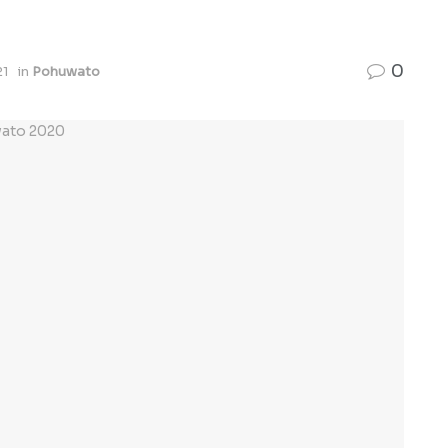
0
21
in
Pohuwato