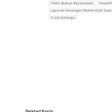
I Putu Wahyu Raysmawan
Inspek
Laporan Keuangan Pemerintah Dae
Trizal Entengo
Related
Posts