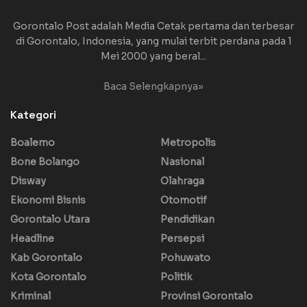
Gorontalo Post adalah Media Cetak pertama dan terbesar
di Gorontalo, Indonesia, yang mulai terbit perdana pada 1
Mei 2000 yang beral...
Baca Selengkapnya»
Kategori
Boalemo
Metropolis
Bone Bolango
Nasional
Disway
Olahraga
Ekonomi Bisnis
Otomotif
Gorontalo Utara
Pendidikan
Headline
Persepsi
Kab Gorontalo
Pohuwato
Kota Gorontalo
Politik
Kriminal
Provinsi Gorontalo