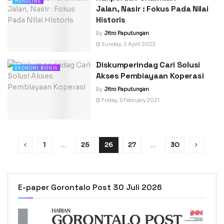
HEADLINE
Jalan, Nasir : Fokus Pada Nilai
Historis
By
Jitro Paputungan
Sunday, 2 April 2023
Diskumperindag Cari Solusi
EKONOMI BISNIS
Akses Pembiayaan Koperasi
By
Jitro Paputungan
Friday, 5 February 2021
1
…
25
26
27
…
30
E-paper Gorontalo Post 30 Juli 2026