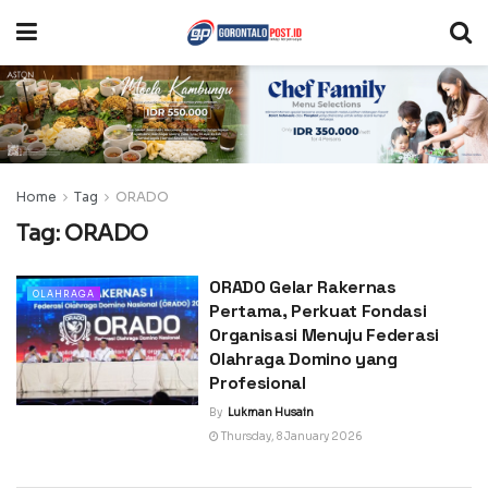
Home
Tag
ORADO
Tag:
ORADO
ORADO Gelar Rakernas
OLAHRAGA
Pertama, Perkuat Fondasi
Organisasi Menuju Federasi
Olahraga Domino yang
Profesional
By
Lukman Husain
Thursday, 8 January 2026