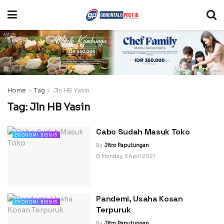
Home
Tag
Jln HB Yasin
Tag:
Jln HB Yasin
Cabo Sudah Masuk Toko
EKONOMI BISNIS
By
Jitro Paputungan
Monday, 5 April 2021
Pandemi, Usaha Kosan
EKONOMI BISNIS
Terpuruk
By
Jitro Paputungan