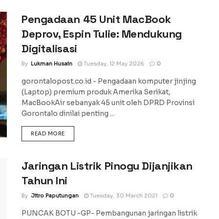
Pengadaan 45 Unit MacBook
Deprov, Espin Tulie: Mendukung
Digitalisasi
By
Lukman Husain
Tuesday, 12 May 2026
0
gorontalopost.co.id - Pengadaan komputer jinjing
(Laptop) premium produk Amerika Serikat,
MacBookAir sebanyak 45 unit oleh DPRD Provinsi
Gorontalo dinilai penting ...
DETAILS
READ MORE
Jaringan Listrik Pinogu Dijanjikan
Tahun Ini
By
Jitro Paputungan
Tuesday, 30 March 2021
0
PUNCAK BOTU -GP- Pembangunan jaringan listrik