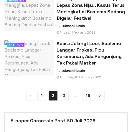
HEADLINE
Lepas Zona Hijau, Kasus Terus
Meningkat di Boalemo Sedang
Digelar Festival
By
Lukman Husain
Friday, 11 February 2022
Acara Jelang I Look Boalemo
BOALEMO
Langgar Prokes, Picu
Kerumunan, Ada Pengunjung
Tak Pakai Masker
By
Lukman Husain
Thursday, 10 February 2022
1
2
3
…
16
E-paper Gorontalo Post 30 Juli 2026