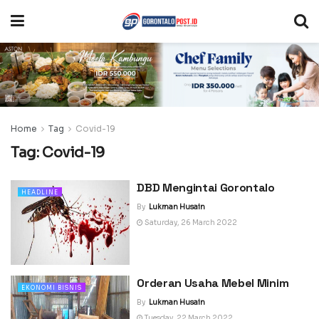
Home
Tag
Covid-19
Tag:
Covid-19
DBD Mengintai Gorontalo
HEADLINE
By
Lukman Husain
Saturday, 26 March 2022
Orderan Usaha Mebel Minim
EKONOMI BISNIS
By
Lukman Husain
Tuesday, 22 March 2022