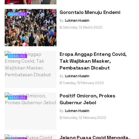
Gorontalo Menuju Endemi
HEADLINE
By
Lukman Husain
Saturday, 12 March 2022
Eropa Anggap Enteng Covid,
HEADLINE
Tak Wajibkan Masker,
Pembatasan Dicabut
By
Lukman Husain
Tuesday, 15 February 2022
Positif Omicron, Prokes
HEADLINE
Gubernur Jebol
By
Lukman Husain
Saturday, 12 February 2022
Jelang Puasa Covid Menggila,