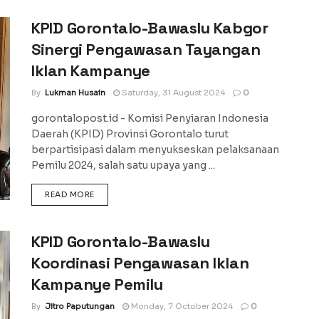
KPID Gorontalo-Bawaslu Kabgor
Sinergi Pengawasan Tayangan
Iklan Kampanye
By
Lukman Husain
Saturday, 31 August 2024
0
gorontalopost.id - Komisi Penyiaran Indonesia
Daerah (KPID) Provinsi Gorontalo turut
berpartisipasi dalam menyukseskan pelaksanaan
Pemilu 2024, salah satu upaya yang ...
DETAILS
READ MORE
KPID Gorontalo-Bawaslu
Koordinasi Pengawasan Iklan
Kampanye Pemilu
By
Jitro Paputungan
Monday, 7 October 2024
0